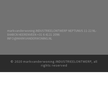
markvanderwoning.INDUSTRIEELONTWERP NEPTUNUS 11-22 NL-
8448CN HEERENVEEN +31 6 4121 2096
INFO@MARKVANDERWONING.NL
© 2020 markvanderwoning.INDUSTRIEELONTWERP, all
rights reserved