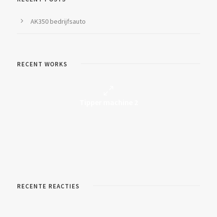
AK350 bedrijfsauto
RECENT WORKS
portfolio 2020 onward
Tipper machine 2
Tipper machine
RECENTE REACTIES