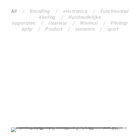
All
/
Branding
/
electronica
/
Functieontwi
kkeling
/
Huishoudelijke
apparaten
/
interieur
/
Minimal
/
Photogr
aphy
/
Product
/
sensoren
/
sport
Tipper machine 2
Tipper machine
portfolio 2020 onward