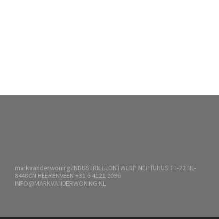
Lees meer over: Element uit de visie
product innovatie
Lees meer over: Diverse
handgemaakte schuimmodellen
Lees meer over: Ergomatic 3
verstelbare stuurpen
Lees meer over: functionele
prototypes maken van een klem-/
Lees meer over: Technische
scharniersysteem
conceptideeën voor verstelling van
een telescoopbuis
markvanderwoning.INDUSTRIEELONTWERP NEPTUNUS 11-22 NL-
8448CN HEERENVEEN +31 6 4121 2096
INFO@MARKVANDERWONING.NL