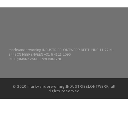
markvanderwoning.INDUSTRIEELONTWERP NEPTUNUS 11-22 NL-
8448CN HEERENVEEN +31 6 4121 2096
INFO@MARKVANDERWONING.NL
© 2020 markvanderwoning.INDUSTRIEELONTWERP, all
rights reserved